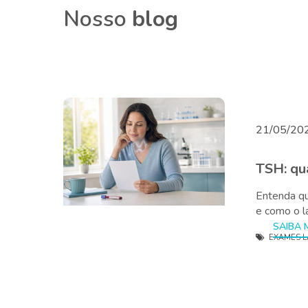
Nosso
blog
21/05/20
TSH: qu
Entenda qu
e como o l
EXAMES L