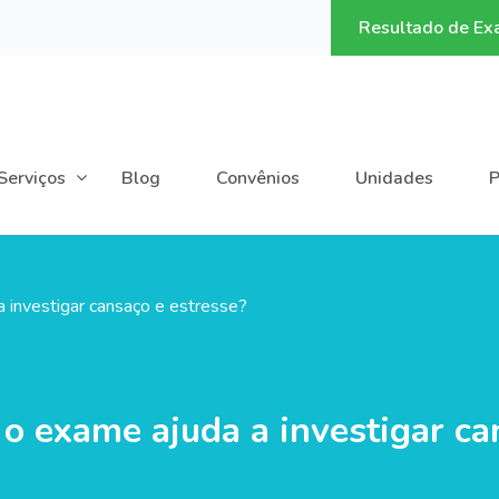
2
Resultado de E
Serviços
Blog
Convênios
Unidades
P
a investigar cansaço e estresse?
 o exame ajuda a investigar ca