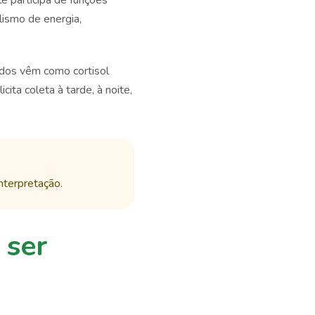
le participa de funções
lismo de energia,
didos vêm como cortisol
ita coleta à tarde, à noite,
interpretação.
 ser