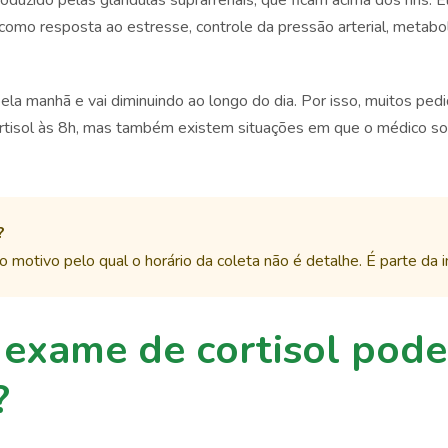
oduzido pelas glândulas suprarrenais, que ficam acima dos rins. E
como resposta ao estresse, controle da pressão arterial, metabo
ela manhã e vai diminuindo ao longo do dia. Por isso, muitos pe
cortisol às 8h, mas também existem situações em que o médico solic
?
 o motivo pelo qual o horário da coleta não é detalhe. É parte da 
exame de cortisol pode
?