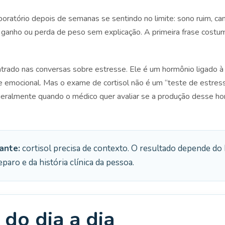
oratório depois de semanas se sentindo no limite: sono ruim, ca
o, ganho ou perda de peso sem explicação. A primeira frase costum
entrado nas conversas sobre estresse. Ele é um hormônio ligado à
 e emocional. Mas o exame de cortisol não é um “teste de estres
geralmente quando o médico quer avaliar se a produção desse hor
ante:
cortisol precisa de contexto. O resultado depende do h
paro e da história clínica da pessoa.
do dia a dia