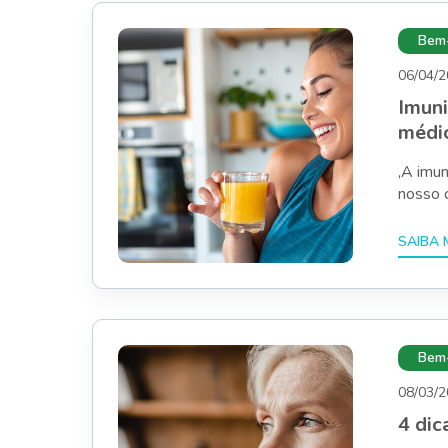
Bem-
06/04/
Imuni
médic
,A imu
nosso c
Bem-
08/03/
4 dic