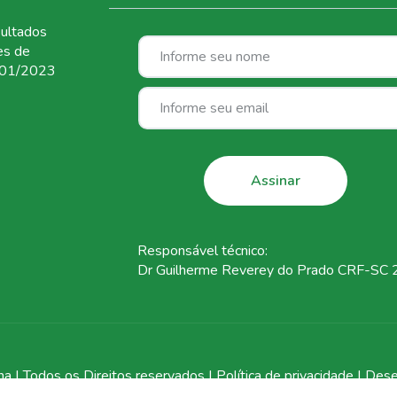
ultados
es de
01/2023
Responsável técnico:
Dr Guilherme Reverey do Prado CRF-SC
a | Todos os Direitos reservados |
Política de privacidade
| Dese