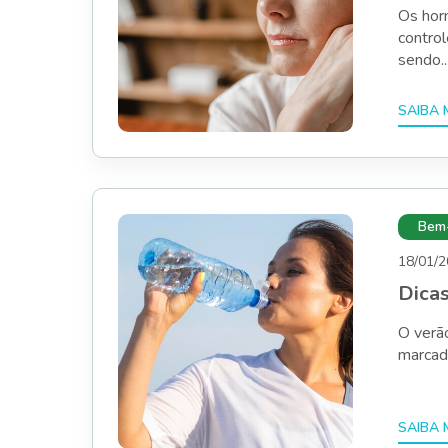
Os hor
contro
sendo..
Bem-
18/01/
Dicas
O verã
marcada 