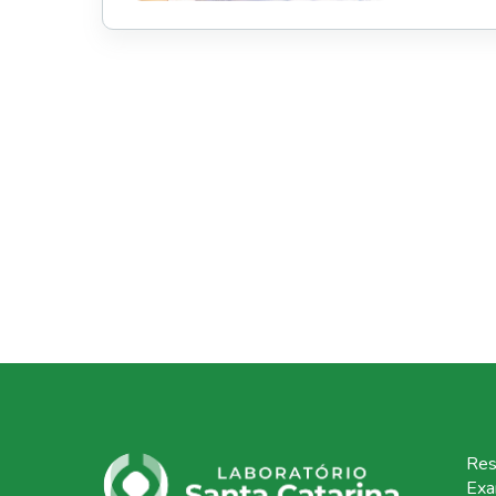
Res
Ex